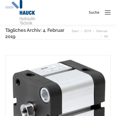
Suche
Search:
Tägliches Archiv:
4. Februar
Sie sind hier:
Start
2019
Februar
2019
04