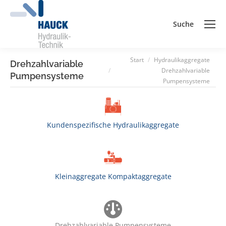
Suche
Search:
Sie sind hier:
Start
Hydraulikaggregate
Drehzahlvariable
Drehzahlvariable
Pumpensysteme
Pumpensysteme
Kundenspezifische Hydraulikaggregate
Kleinaggregate Kompaktaggregate
Drehzahlvariable Pumpensysteme