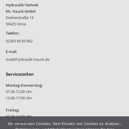
Hydraulik-Technik
Kh. Hauck GmbH
Dreherstraße 13
59425 Unna
Telefon:
02303 96 83 962
E-mail:
mail@hydraulik-hauck.de
Servicezeiten
Montag-Donnerstag:
07.30-12.00 Uhr
13.00-17.00 Uhr
Freitag:
07.30-12.00 Uhr
13.00-15.00 Uhr
Wir verwenden Cookies. Dem Einsatz von Cookies zu Analyse-,